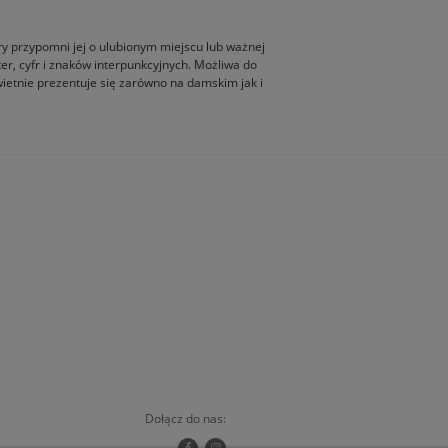
ry przypomni jej o ulubionym miejscu lub ważnej
ter, cyfr i znaków interpunkcyjnych. Możliwa do
wietnie prezentuje się zarówno na damskim jak i
Dołącz do nas: