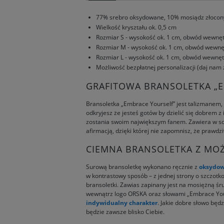
77% srebro oksydowane, 10% mosiądz złocony
Wielkość kryształu ok. 0,5 cm
Rozmiar S - wysokość ok. 1 cm, obwód wewnęt
Rozmiar M - wysokość ok. 1 cm, obwód wewnęt
Rozmiar L - wysokość ok. 1 cm, obwód wewnęt
Możliwość bezpłatnej personalizacji (daj na
GRAFITOWA BRANSOLETKA „
Bransoletka „Embrace Yourself” jest talizmanem,
odkryjesz że jesteś gotów by dzielić się dobrem 
zostania swoim największym fanem. Zawiera w sob
afirmacją, dzięki której nie zapomnisz, że prawd
CIEMNA BRANSOLETKA Z MOŻ
Surową bransoletkę wykonano ręcznie z
oksydow
w kontrastowy sposób – z jednej strony o szczotk
bransoletki. Zawias zapinany jest na mosiężną śr
wewnątrz logo ORSKA oraz słowami „Embrace Your
indywidualny charakter
. Jakie dobre słowo będ
będzie zawsze blisko Ciebie.