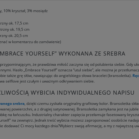
, 10% kryształ, 3% mosiądz
rzny ok. 17,5 cm
rzny ok. 19,5 cm
rzny ok. 20,5 cm
m znać w komentarzu do zamówienie)
EMBRACE YOURSELF” WYKONANA ZE SREBRA
 przypominającym, że prawdziwa miłość zaczyna się od polubienia siebie. Gdy uk
z innymi. Hasło „Embrace Yourself” oznacza “utul siebie”, ale można je przetłum
ie także grę słów, nawiązując do angielskiego słowa bracelet (bransoletka).
Ręc
ziwa selflove jest czułym i uważnym odkrywaniem siebie.
LIWOŚCIĄ WYBICIA INDYWIDUALNEGO NAPISU
anego srebra
, dzięki czemu zyskała oryginalny grafitowy kolor. Bransoletka sk
owanej powierzchni, a z drugiej satynowanej. Bransoletka zamykana jest na jubile
ubkę na łańcuszku. Industrialny charakter zapięcia przełamuje fasetowany krysz
self" na zewnątrz. Jednak treść wybicia możesz zaproponować osobiście nadaj
zie dodawać Ci mocy każdego dnia?Wybierz swoją afirmację, a my z najwyższą uw