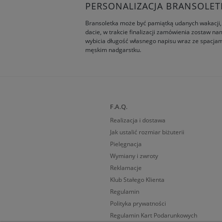
PERSONALIZACJA BRANSOLETK
Bransoletka może być pamiątką udanych wakacji, w
dacie, w trakcie finalizacji zamówienia zostaw na
wybicia długość własnego napisu wraz ze spacjami 
męskim nadgarstku.
F.A.Q.
Realizacja i dostawa
Jak ustalić rozmiar biżuterii
Pielęgnacja
Wymiany i zwroty
Reklamacje
Klub Stałego Klienta
Regulamin
Polityka prywatności
Regulamin Kart Podarunkowych