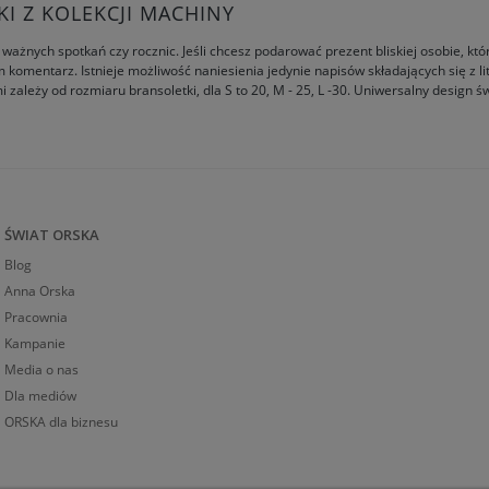
I Z KOLEKCJI MACHINY
ażnych spotkań czy rocznic. Jeśli chcesz podarować prezent bliskiej osobie, któ
m komentarz. Istnieje możliwość naniesienia jedynie napisów składających się z li
zależy od rozmiaru bransoletki, dla S to 20, M - 25, L -30. Uniwersalny design ś
ŚWIAT ORSKA
Blog
Anna Orska
Pracownia
Kampanie
Media o nas
Dla mediów
ORSKA dla biznesu