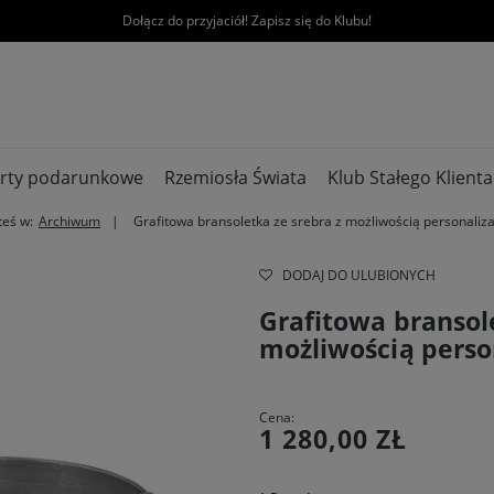
Dołącz do przyjaciół! Zapisz się do Klubu!
rty podarunkowe
Rzemiosła Świata
Klub Stałego Klienta
teś w:
Archiwum
Grafitowa bransoletka ze srebra z możliwością personaliza
DODAJ DO ULUBIONYCH
Grafitowa bransole
możliwością person
Cena:
1 280,00 ZŁ