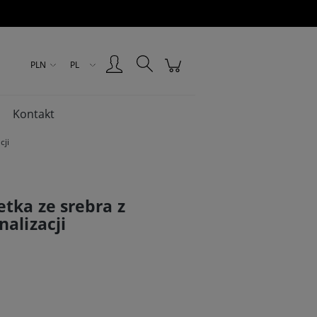
Zarejestruj się
Zaloguj się
PLN
PL
Kontakt
cji
tka ze srebra z
alizacji