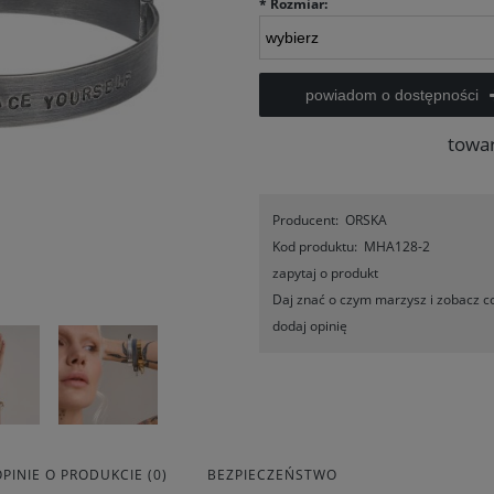
*
Rozmiar:
powiadom o dostępności
towa
Producent:
ORSKA
Kod produktu:
MHA128-2
zapytaj o produkt
Daj znać o czym marzysz i zobacz co
dodaj opinię
OPINIE O PRODUKCIE (0)
BEZPIECZEŃSTWO