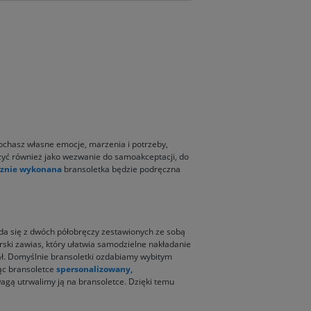
ochasz własne emocje, marzenia i potrzeby,
aczyć również jako wezwanie do samoakceptacji, do
znie wykonana
bransoletka będzie podręczna
łada się z dwóch półobręczy zestawionych ze sobą
rski zawias, który ułatwia samodzielne nakładanie
tał. Domyślnie bransoletki ozdabiamy wybitym
ąc bransoletce
spersonalizowany,
agą utrwalimy ją na bransoletce. Dzięki temu