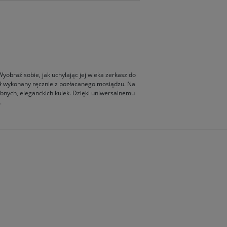
yobraź sobie, jak uchylając jej wieka zerkasz do
stał wykonany ręcznie z pozłacanego mosiądzu. Na
obnych, eleganckich kulek. Dzięki uniwersalnemu
.