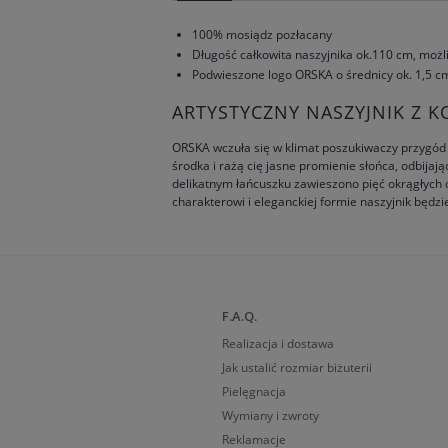
100% mosiądz pozłacany
Długość całkowita naszyjnika ok.110 cm, możl
Podwieszone logo ORSKA o średnicy ok. 1,5 c
ARTYSTYCZNY NASZYJNIK Z K
ORSKA wczuła się w klimat poszukiwaczy przygód i
środka i rażą cię jasne promienie słońca, odbijaj
delikatnym łańcuszku zawieszono pięć okrągłych o
charakterowi i eleganckiej formie naszyjnik będz
F.A.Q.
Realizacja i dostawa
Jak ustalić rozmiar biżuterii
Pielęgnacja
Wymiany i zwroty
Reklamacje