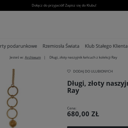
Dołącz do przyjaciół! Zapisz się do Klubu!
rty podarunkowe
Rzemiosła Świata
Klub Stałego Klienta
Jesteś w:
Archiwum
Długi, złoty naszyjnik łańcuch z kolekcji Ray
DODAJ DO ULUBIONYCH
Długi, złoty naszyj
Ray
Cena:
680,00 ZŁ