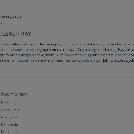
iwa regulacja
m.
OLEKCJI RAY
 stworzyła kolekcję do złudzenia przypominającą piracką skrzynię ze skarbami. W
ące się od powierzchni bogatych medalionów... Długi naszyjnik z kolekcji Ray zo
gniw oraz okrągłą blaszkę, której kutą powierzchnię zgrabnie oplata łańcuch dr
ie świetnym uzupełnieniem wielu kreacji, zarówno codziennych jak i wieczorowych
ŚWIAT ORSKA
Blog
Anna Orska
Pracownia
Kampanie
Media o nas