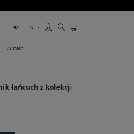
Zarejestruj się
Zaloguj się
PLN
PL
Kontakt
nik łańcuch z kolekcji