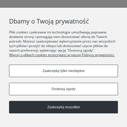
F.A.Q.
Dbamy o Twoją prywatność
ŚWIAT ORSKA
Pliki cookies i pokrewne im technologie umożliwiają poprawne
działanie strony i pomagają nam dostosować ofertę do Twoich
potrzeb. Możesz zaakceptować wykorzystanie przez nas wszystkich
Dołącz do nas:
tych plików i przejść do sklepu lub dostosować użycie plików do
swoich preferencji, wybierając opcję "Dostosuj zgody".
Więcej o plikach cookies przeczytasz w naszej Polityce prywatności.
Copyrights © 2024 - ORSKA
Zaakceptuj tylko niezbędne
Dostosuj zgody
Zaakceptuj wszystkie
Pokaż pełną wersję strony