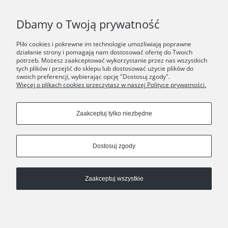
F.A.Q.
Dbamy o Twoją prywatność
ŚWIAT ORSKA
Pliki cookies i pokrewne im technologie umożliwiają poprawne
działanie strony i pomagają nam dostosować ofertę do Twoich
potrzeb. Możesz zaakceptować wykorzystanie przez nas wszystkich
Dołącz do nas:
tych plików i przejść do sklepu lub dostosować użycie plików do
swoich preferencji, wybierając opcję "Dostosuj zgody".
Więcej o plikach cookies przeczytasz w naszej Polityce prywatności.
Copyrights © 2024 - ORSKA
Zaakceptuj tylko niezbędne
Dostosuj zgody
Zaakceptuj wszystkie
Pokaż pełną wersję strony