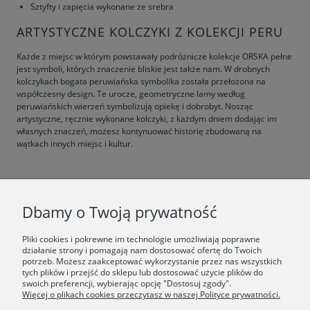
Sztyfty i zapięcia wykonane ze srebra
ARTYSTYCZNE KOLCZYKI Z KOLEKCJI PERU
Każde z miejsc w którym powstawały podróżnicze kolekcje ORSKA pełne
jest symboli, których znaczenie bliskie jest także nam. W drobnych
kolczykach bogata peruwiańska symbolika została przełożona na
współczesny design. Te urocze, geometryczne lamy według
peruwiańskich wierzeń symbolizują opiekę i dobrobyt. Nosząc
artystyczne, ręcznie wykonane kolczyki, z każdym dniem dodając im
własnych znaczeń, możesz kontynuować historię zbudowaną na
wątkach innych miejsc i kultur.
F.A.Q.
Dbamy o Twoją prywatność
ŚWIAT ORSKA
Pliki cookies i pokrewne im technologie umożliwiają poprawne
działanie strony i pomagają nam dostosować ofertę do Twoich
potrzeb. Możesz zaakceptować wykorzystanie przez nas wszystkich
Dołącz do nas:
tych plików i przejść do sklepu lub dostosować użycie plików do
swoich preferencji, wybierając opcję "Dostosuj zgody".
Więcej o plikach cookies przeczytasz w naszej Polityce prywatności.