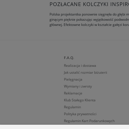
POZŁACANE KOLCZYKI INSP
Polska projektantka ponownie sięgnęła do głębi m
ginącym pięknie pokazując wyjątkowość podwodny
głównej. Efektowne kolczyki w kształcie gałęzi k
F.A.Q.
Realizacja i dostawa
Jak ustalić rozmiar biżuterii
Pielęgnacja
Wymiany i zwroty
Reklamacje
Klub Stałego Klienta
Regulamin
Polityka prywatności
Regulamin Kart Podarunkowych
Cechy probiercze