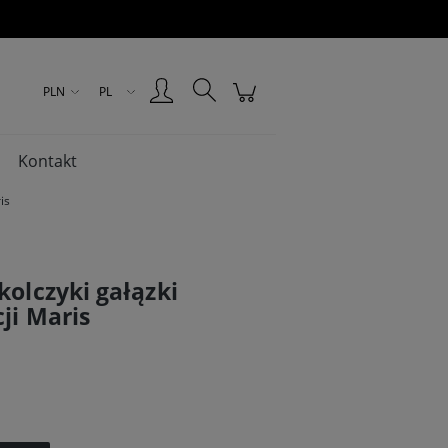
Zarejestruj się
Zaloguj się
PLN
PL
Kontakt
is
kolczyki gałązki
ji Maris