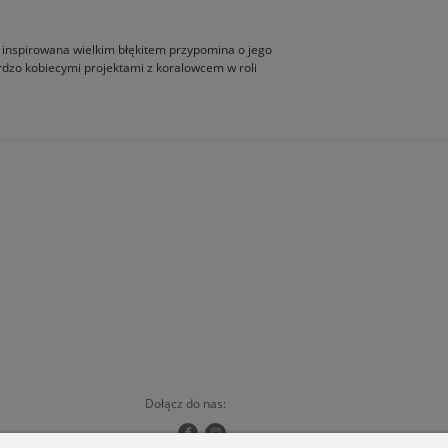
a inspirowana wielkim błękitem przypomina o jego
dzo kobiecymi projektami z koralowcem w roli
Dołącz do nas: