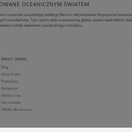
IROWANE OCEANICZNYM ŚWIATEM
órz i oceanów uzupełniając kolekcję Maris o rafę koralową! Artystyczna biżuteri
ch mieszkańców. Tym razem skok w oceaniczną głębię zaowocował lekkimi i bar
oralowca zostały wykonane z pozłacanego mosiądzu.
ŚWIAT ORSKA
Blog
Anna Orska
Pracownia
Kampanie
Media o nas
Dla mediów
ORSKA dla biznesu