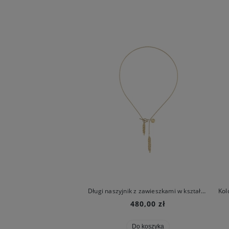
Asymetryczne kolczyki kłosy z kolekcji Bery
Długi naszyjnik z zawieszkami w kształcie kłosów z kolekcji Bery
280,00 zł
480,00 zł
Do koszyka
Do koszyka