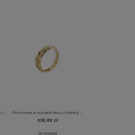
Limitowana pleciona bransoleta z kolekcji Bery
Pierścionek w kształcie kłosa z kolekcji Bery
Pozłacana kolia z kłosów z 
330,00 zł
560,00 zł
Do koszyka
Do koszyka