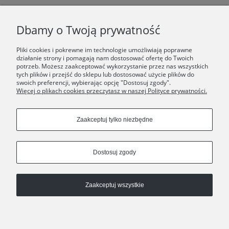
F.A.Q.
Dbamy o Twoją prywatność
ŚWIAT ORSKA
Pliki cookies i pokrewne im technologie umożliwiają poprawne
działanie strony i pomagają nam dostosować ofertę do Twoich
potrzeb. Możesz zaakceptować wykorzystanie przez nas wszystkich
Dołącz do nas:
tych plików i przejść do sklepu lub dostosować użycie plików do
swoich preferencji, wybierając opcję "Dostosuj zgody".
Więcej o plikach cookies przeczytasz w naszej Polityce prywatności.
Copyrights © 2024 - ORSKA
Zaakceptuj tylko niezbędne
Dostosuj zgody
Zaakceptuj wszystkie
Pokaż pełną wersję strony