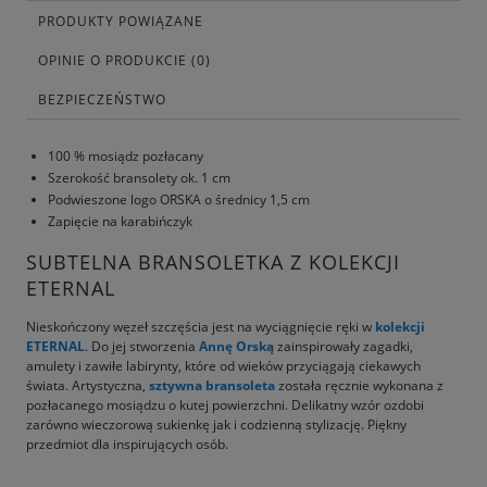
PRODUKTY POWIĄZANE
OPINIE O PRODUKCIE (0)
BEZPIECZEŃSTWO
100 % mosiądz pozłacany
Szerokość bransolety ok. 1 cm
Podwieszone logo ORSKA o średnicy 1,5 cm
Zapięcie na karabińczyk
SUBTELNA BRANSOLETKA Z KOLEKCJI
ETERNAL
Nieskończony węzeł szczęścia jest na wyciągnięcie ręki w
kolekcji
ETERNAL
. Do jej stworzenia
Annę Orską
zainspirowały zagadki,
amulety i zawiłe labirynty, które od wieków przyciągają ciekawych
świata. Artystyczna,
sztywna bransoleta
została ręcznie wykonana z
pozłacanego mosiądzu o kutej powierzchni. Delikatny wzór ozdobi
zarówno wieczorową sukienkę jak i codzienną stylizację. Piękny
przedmiot dla inspirujących osób.