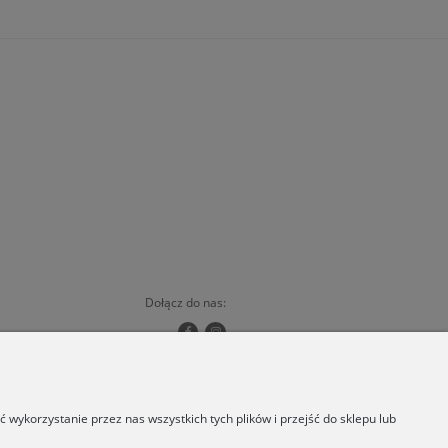
Dołącz do nas:
Copyrights © 2024 - ORSKA
wykorzystanie przez nas wszystkich tych plików i przejść do sklepu lub