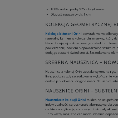
100% srebro próby 925, oksydowane
Długość nausznicy ok. 1 cm
KOLEKCJA GEOMETRYCZNEJ BI
Kolekcja biżuterii Orini
powstała we współpracy z
naturalny kamień w kolorze ultramaryny, który dz
które dodają jej lekkości oraz gra struktur. El
powierzchnię, bowiem niepowtarzalną strukturę n
dodając biżuterii świetlistości. Szczotkowane el
SREBRNA NAUSZNICA – NOW
Nausznica z kolekcji Orini została wykonana ręcz
linię, podczas gdy szczotkowane wykończenie kon
dodaje jeh lekkości i oryginalności. Nausznicę ła
NAUSZNICE ORINI – SUBTEL
Nausznice z kolekcji Orini
to idealne uzupełnien
indywidualność, są doskonałą alternatywą dla tra
codzienne stylizacje, stanowiąc doskonały akcent
– aby każdy mógł znaleźć model idealnie dopaso