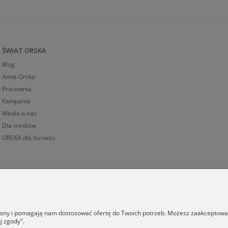
ŚWIAT ORSKA
Blog
Anna Orska
Pracownia
Kampanie
Media o nas
Dla mediów
ORSKA dla biznesu
trony i pomagają nam dostosować ofertę do Twoich potrzeb. Możesz zaakceptować 
j zgody".