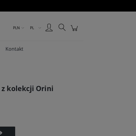
Zarejestruj się
Zaloguj się
PLN
PL
Kontakt
z kolekcji Orini