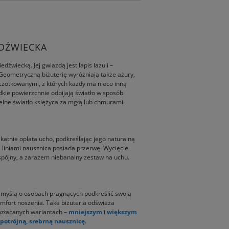
EDŹWIECKA
źwiecką. Jej gwiazdą jest lapis lazuli –
Geometryczną biżuterię wyróżniają także ażury,
zczotkowanymi, z których każdy ma nieco inną
kie powierzchnie odbijają światło w sposób
elne światło księżyca za mgłą lub chmurami.
likatnie oplata ucho, podkreślając jego naturalną
 liniami nausznica posiada przerwę. Wycięcie
 spójny, a zarazem niebanalny zestaw na uchu.
z myślą o osobach pragnących podkreślić swoją
mfort noszenia. Taka biżuteria odświeża
pozłacanych wariantach –
mniejszym
i
większym
potrójną, srebrną nausznicę
.