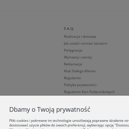
F.A.Q.
Realizacja i dostawa
Jak ustalić rozmiar biżuterii
Pielęgnacja
Wymiany i zwroty
Reklamacje
Klub Stałego Klienta
Regulamin
Polityka prywatności
Regulamin Kart Podarunkowych
Cechy probiercze
Dbamy o Twoją prywatność
Pliki cookies i pokrewne im technologie umożliwiają poprawne działanie s
dostosować użycie plików do swoich preferencji, wybierając opcję "Dostosu