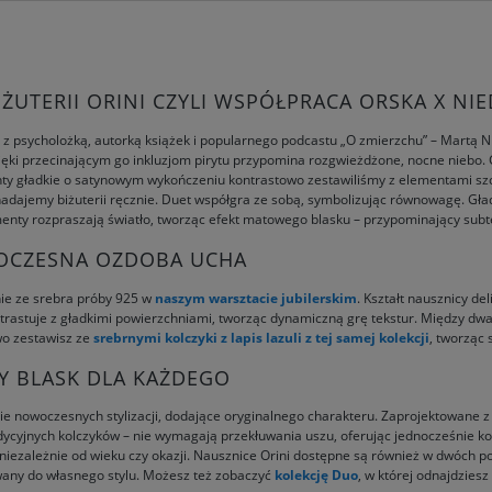
ŻUTERII ORINI CZYLI WSPÓŁPRACA ORSKA X NI
 psycholożką, autorką książek i popularnego podcastu „O zmierzchu” – Martą Nied
ięki przecinającym go inkluzjom pirytu przypomina rozgwieżdżone, nocne niebo. 
ementy gładkie o satynowym wykończeniu kontrastowo zestawiliśmy z elementami s
adajemy biżuterii ręcznie. Duet współgra ze sobą, symbolizując równowagę. Gład
ementy rozpraszają światło, tworząc efekt matowego blasku – przypominający subt
OCZESNA OZDOBA UCHA
nie ze srebra próby 925 w
naszym warsztacie jubilerskim
. Kształt nausznicy de
trastuje z gładkimi powierzchniami, tworząc dynamiczną grę tekstur. Między dwa
two zestawisz ze
srebrnymi kolczyki z lapis lazuli z tej samej kolekcji
, tworząc
NY BLASK DLA KAŻDEGO
ie nowoczesnych stylizacji, dodające oryginalnego charakteru. Zaprojektowane 
dycyjnych kolczyków – nie wymagają przekłuwania uszu, oferując jednocześnie ko
 niezależnie od wieku czy okazji. Nausznice Orini dostępne są również w dwóch 
wany do własnego stylu. Możesz też zobaczyć
kolekcję Duo
, w której odnajdziesz