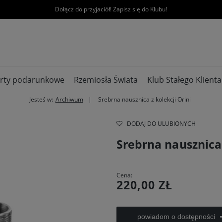
Dołącz do przyjaciół! Zapisz się do Klubu!
rty podarunkowe
Rzemiosła Świata
Klub Stałego Klienta
Jesteś w:
Archiwum
Srebrna nausznica z kolekcji Orini
DODAJ DO ULUBIONYCH
Srebrna nausznica 
Cena:
220,00 ZŁ
powiadom o dostępności