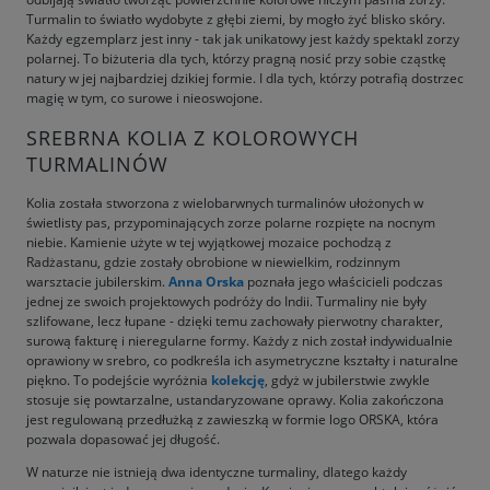
Turmalin to światło wydobyte z głębi ziemi, by mogło żyć blisko skóry.
Każdy egzemplarz jest inny - tak jak unikatowy jest każdy spektakl zorzy
polarnej. To biżuteria dla tych, którzy pragną nosić przy sobie cząstkę
natury w jej najbardziej dzikiej formie. I dla tych, którzy potrafią dostrzec
magię w tym, co surowe i nieoswojone.
SREBRNA KOLIA Z KOLOROWYCH
TURMALINÓW
Kolia została stworzona z wielobarwnych turmalinów ułożonych w
świetlisty pas, przypominających zorze polarne rozpięte na nocnym
niebie. Kamienie użyte w tej wyjątkowej mozaice pochodzą z
Radżastanu, gdzie zostały obrobione w niewielkim, rodzinnym
warsztacie jubilerskim.
Anna Orska
poznała jego właścicieli podczas
jednej ze swoich projektowych podróży do Indii. Turmaliny nie były
szlifowane, lecz łupane - dzięki temu zachowały pierwotny charakter,
surową fakturę i nieregularne formy. Każdy z nich został indywidualnie
oprawiony w srebro, co podkreśla ich asymetryczne kształty i naturalne
piękno. To podejście wyróżnia
kolekcję
, gdyż w jubilerstwie zwykle
stosuje się powtarzalne, ustandaryzowane oprawy. Kolia zakończona
jest regulowaną przedłużką z zawieszką w formie logo ORSKA, która
pozwala dopasować jej długość.
W naturze nie istnieją dwa identyczne turmaliny, dlatego każdy