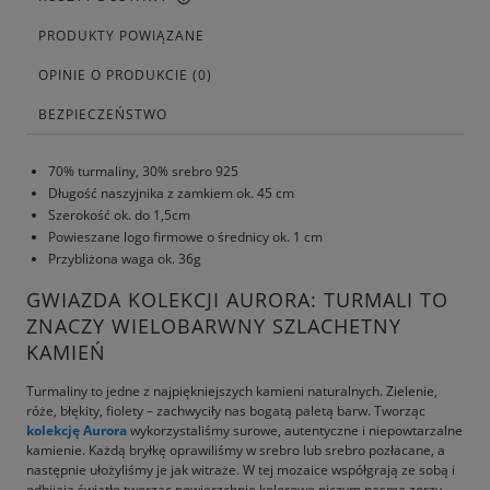
PRODUKTY POWIĄZANE
OPINIE O PRODUKCIE (0)
BEZPIECZEŃSTWO
70% turmaliny, 30% srebro 925
Długość naszyjnika z zamkiem ok. 45 cm
Szerokość ok. do 1,5cm
Powieszane logo firmowe o średnicy ok. 1 cm
Przybliżona waga ok. 36g
GWIAZDA KOLEKCJI AURORA: TURMALI TO
ZNACZY WIELOBARWNY SZLACHETNY
KAMIEŃ
Turmaliny to jedne z najpiękniejszych kamieni naturalnych. Zielenie,
róże, błękity, fiolety – zachwyciły nas bogatą paletą barw. Tworząc
kolekcję Aurora
wykorzystaliśmy surowe, autentyczne i niepowtarzalne
kamienie. Każdą bryłkę oprawiliśmy w srebro lub srebro pozłacane, a
następnie ułożyliśmy je jak witraże. W tej mozaice współgrają ze sobą i
odbijają światło tworząc powierzchnie kolorowe niczym pasma zorzy.