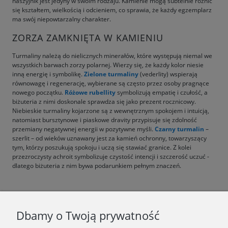
naszyjnik jest jedyny w swoim rodzaju. Kamienie mogą subtelnie różnić
się kształtem, wielkością i odcieniem, co sprawia, że każdy egzemplarz
ma swój niepowtarzalny charakter.
ZORZA ZAMKNIĘTA W KAMIENIU
Turmaliny należą do nielicznych minerałów, które występują niemal we
wszystkich barwach zorzy polarnej. Wierzy się, że każdy kolor niesie
inną energię i symbolikę.
Zielone turmaliny
(vederlity) wspierają
równowagę i regenerację, wybierane są często przez osoby pragnące
nowego początku.
Różowe rubellity
symbolizują empatię i czułość, a
biżuteria z nimi doskonale sprawdza się jako prezent rocznicowy.
Niebieskie turmaliny kojarzone są z wewnętrznym spokojem i intuicją,
natomiast bursztynowe i piaskowe dravity przypisuje się zdolność
przemiany negatywnej energii w pozytywne myśli.
Czarny turmalin
–
szerlit – od wieków uznawany jest za kamień ochronny, towarzyszący
tym, którzy poszukują spokoju i uczą się stawiać granice. Z kolei
przezroczysty achroit symbolizuje czystość intencji i szczerość uczuć -
dlatego biżuteria z nim bywa podarunkiem pełnym znaczeń.
F.A.Q.
Dbamy o Twoją prywatność