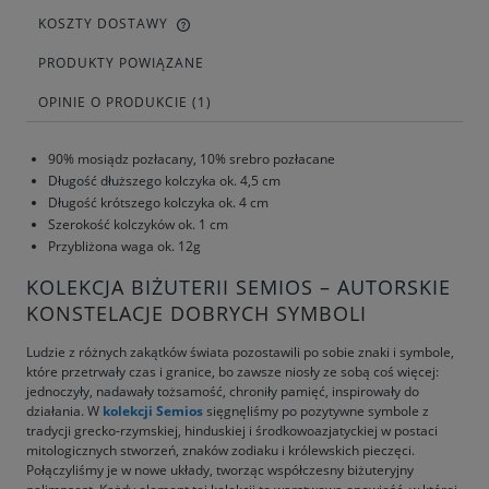
KOSZTY DOSTAWY
PRODUKTY POWIĄZANE
OPINIE O PRODUKCIE (1)
90% mosiądz pozłacany, 10% srebro pozłacane
Długość dłuższego kolczyka ok. 4,5 cm
Długość krótszego kolczyka ok. 4 cm
Szerokość kolczyków ok. 1 cm
Przybliżona waga ok. 12g
KOLEKCJA BIŻUTERII SEMIOS – AUTORSKIE
KONSTELACJE DOBRYCH SYMBOLI
Ludzie z różnych zakątków świata pozostawili po sobie znaki i symbole,
które przetrwały czas i granice, bo zawsze niosły ze sobą coś więcej:
jednoczyły, nadawały tożsamość, chroniły pamięć, inspirowały do
działania. W
kolekcji Semios
sięgnęliśmy po pozytywne symbole z
tradycji grecko-rzymskiej, hinduskiej i środkowoazjatyckiej w postaci
mitologicznych stworzeń, znaków zodiaku i królewskich pieczęci.
Połączyliśmy je w nowe układy, tworząc współczesny biżuteryjny