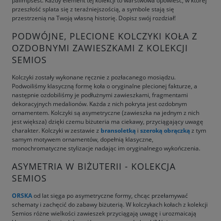
palimpsest. Każdy element tej kolekcji to warstwowa opowieść, w której
przeszłość splata się z teraźniejszością, a symbole stają się
przestrzenią na Twoją własną historię. Dopisz swój rozdział!
PODWÓJNE, PLECIONE KOLCZYKI KOŁA Z
OZDOBNYMI ZAWIESZKAMI Z KOLEKCJI
SEMIOS
Kolczyki zostały wykonane ręcznie z pozłacanego mosiądzu.
Podwoiliśmy klasyczną formę koła o oryginalne plecionej fakturze, a
następnie ozdobiliśmy je podłużnymi zawieszkami, fragmentami
dekoracyjnych medalionów. Każda z nich pokryta jest ozdobnym
ornamentem. Kolczyki są asymetryczne (zawieszka na jednym z nich
jest większa) dzięki czemu biżuteria ma ciekawy, przyciągający uwagę
charakter. Kolczyki w zestawie z
bransoletką
i
szeroką obrączką
z tym
samym motywem ornamentów, dopełnią klasyczne,
monochromatyczne stylizacje nadając im oryginalnego wykończenia.
ASYMETRIA W BIŻUTERII - KOLEKCJA
SEMIOS
ORSKA
od lat sięga po asymetryczne formy, chcąc przełamywać
schematy i zachęcić do zabawy biżuterią. W kolczykach kołach z kolekcji
Semios różne wielkości zawieszek przyciągają uwagę i urozmaicają