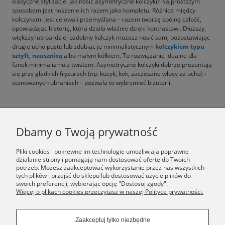
klasyczne stylizacje. Jak nosić asymetryczne kolczyki? Najprostszym
sposobem jest noszenie ich razem jako kompletu. Różnica między
kolczykami jest celowa i przemyślana – razem tworzą spójną całość,
opowiadając historię, która działa właśnie dzięki kontrastowi. Dłuższy,
większy lub bardziej ozdobny kolczyk możesz nosić sam, pozostawiając
drugie ucho puste lub zdobiąc je minimalistycznym
kolczykiem typu
sztyft
,
nausznicą
albo małym kółkiem. To rozwiązanie idealne dla
fanek minimalizmu z twistem. Asymetryczne kolczyki dobrze prezentują
się przy gładkich fryzurach (np. kucyk, kok, zaczesane włosy za ucho) i
stonowanych ubraniach – pozwala to wybrzmieć biżuterii.
F.A.Q.
Dbamy o Twoją prywatność
ŚWIAT ORSKA
Pliki cookies i pokrewne im technologie umożliwiają poprawne
działanie strony i pomagają nam dostosować ofertę do Twoich
potrzeb. Możesz zaakceptować wykorzystanie przez nas wszystkich
Dołącz do nas:
tych plików i przejść do sklepu lub dostosować użycie plików do
swoich preferencji, wybierając opcję "Dostosuj zgody".
Więcej o plikach cookies przeczytasz w naszej Polityce prywatności.
Copyrights © 2024 - ORSKA
Zaakceptuj tylko niezbędne