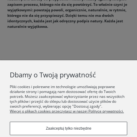
zapisem procesu, którego nie da się powtórzyć. To właśnie czyni je
wyjątkowymi: powstają powoli, organicznie, naturalnie, w rytmie,
którego nie da się przyspieszyć. Dzięki temu nie ma dwóch
identycznych, każda jest jak odręczny podpis natury. Każda jest
naturalnie wyjątkowa.
F.A.Q.
Dbamy o Twoją prywatność
ŚWIAT ORSKA
Pliki cookies i pokrewne im technologie umożliwiają poprawne
działanie strony i pomagają nam dostosować ofertę do Twoich
potrzeb. Możesz zaakceptować wykorzystanie przez nas wszystkich
Dołącz do nas:
tych plików i przejść do sklepu lub dostosować użycie plików do
swoich preferencji, wybierając opcję "Dostosuj zgody".
Więcej o plikach cookies przeczytasz w naszej Polityce prywatności.
Copyrights © 2024 - ORSKA
Zaakceptuj tylko niezbędne