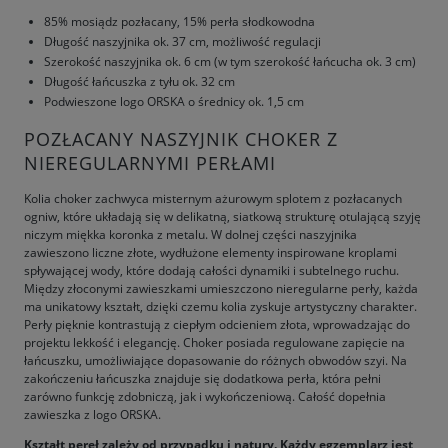
85% mosiądz pozłacany, 15% perła słodkowodna
Długość naszyjnika ok. 37 cm, możliwość regulacji
Szerokość naszyjnika ok. 6 cm (w tym szerokość łańcucha ok. 3 cm)
Długość łańcuszka z tyłu ok. 32 cm
Podwieszone logo ORSKA o średnicy ok. 1,5 cm
POZŁACANY NASZYJNIK CHOKER Z
NIEREGULARNYMI PERŁAMI
Kolia choker zachwyca misternym ażurowym splotem z pozłacanych
ogniw, które układają się w delikatną, siatkową strukturę otulającą szyję
niczym miękka koronka z metalu. W dolnej części naszyjnika
zawieszono liczne złote, wydłużone elementy inspirowane kroplami
spływającej wody, które dodają całości dynamiki i subtelnego ruchu.
Między złoconymi zawieszkami umieszczono nieregularne perły, każda
ma unikatowy kształt, dzięki czemu kolia zyskuje artystyczny charakter.
Perły pięknie kontrastują z ciepłym odcieniem złota, wprowadzając do
projektu lekkość i elegancję. Choker posiada regulowane zapięcie na
łańcuszku, umożliwiające dopasowanie do różnych obwodów szyi. Na
zakończeniu łańcuszka znajduje się dodatkowa perła, która pełni
zarówno funkcję zdobniczą, jak i wykończeniową. Całość dopełnia
zawieszka z logo ORSKA.
Kształt pereł zależy od przypadku i natury. Każdy egzemplarz jest