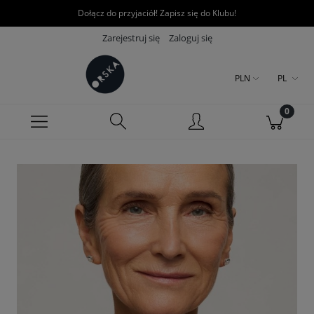
Dołącz do przyjaciół! Zapisz się do Klubu!
Zarejestruj się
Zaloguj się
PLN
PL