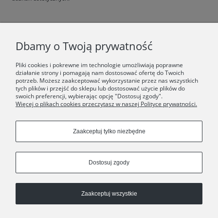
F.A.Q.
Dbamy o Twoją prywatność
ŚWIAT ORSKA
Pliki cookies i pokrewne im technologie umożliwiają poprawne
działanie strony i pomagają nam dostosować ofertę do Twoich
potrzeb. Możesz zaakceptować wykorzystanie przez nas wszystkich
Dołącz do nas:
tych plików i przejść do sklepu lub dostosować użycie plików do
swoich preferencji, wybierając opcję "Dostosuj zgody".
Więcej o plikach cookies przeczytasz w naszej Polityce prywatności.
Copyrights © 2024 - ORSKA
Zaakceptuj tylko niezbędne
Dostosuj zgody
Zaakceptuj wszystkie