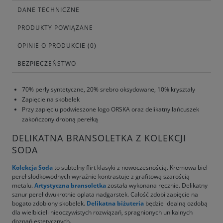
DANE TECHNICZNE
PRODUKTY POWIĄZANE
OPINIE O PRODUKCIE (0)
BEZPIECZEŃSTWO
70% perły syntetyczne, 20% srebro oksydowane, 10% kryształy
Zapięcie na skobelek
Przy zapięciu podwieszone logo ORSKA oraz delikatny łańcuszek
zakończony drobną perełką
DELIKATNA BRANSOLETKA Z KOLEKCJI
SODA
Kolekcja Soda
to subtelny flirt klasyki z nowoczesnością. Kremowa biel
pereł słodkowodnych wyraźnie kontrastuje z grafitową szarością
metalu.
Artystyczna bransoletka
została wykonana ręcznie. Delikatny
sznur pereł dwukrotnie oplata nadgarstek. Całość zdobi zapięcie na
bogato zdobiony skobelek.
Delikatna biżuteria
będzie idealną ozdobą
dla wielbicieli nieoczywistych rozwiązań, spragnionych unikalnych
doznań estetycznych.