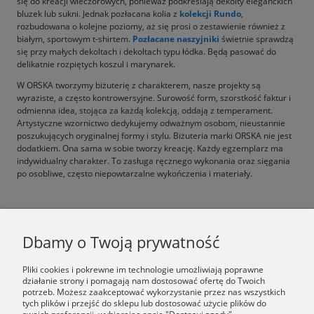
się do kreacji wieczorowych, ponieważ podkreślają dekolty eleganckich
bluzek lub sukni. Jednak pozłacana kolia z
kolekcji Rundo
,
rozbudowana o kolejne poziomy, aż się prosi o zestawienie również z
białym, sportowym t-shirtem.
Pozłacane naszyjniki
świetnie sprawdzą
się przy małych dekoltach i dekoltach typu łódka. Będą pasować do
delikatnie rozpiętych koszul i marynarek.
W ORSKA tworzymy biżuterię z charakterem, nasze projekty są
wyraziste, a często kontrowersyjne. Surowość form, szorstkość faktur i
odmienna idea, stojąca za każdą kolekcją, oddają z temperament.
Artystyczne wzornictwo dedykujemy odważnym osobom, nieustannie
poszukujących oryginalnej formy i stylu. Biżuteria marki ORSKA nie jest
dodatkiem. Ona sama w sobie tworzy kreację. Każdy egzemplarz ma
indywidualny charakter. To zasługa ręcznego wykonania oraz sięgania
po osobliwe, często niepowtarzalne wykończenia i materiały.
F.A.Q.
Dbamy o Twoją prywatność
ŚWIAT ORSKA
Pliki cookies i pokrewne im technologie umożliwiają poprawne
działanie strony i pomagają nam dostosować ofertę do Twoich
potrzeb. Możesz zaakceptować wykorzystanie przez nas wszystkich
Dołącz do nas:
tych plików i przejść do sklepu lub dostosować użycie plików do