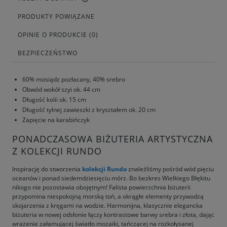
PRODUKTY POWIĄZANE
OPINIE O PRODUKCIE (0)
BEZPIECZEŃSTWO
60% mosiądz pozłacany, 40% srebro
Obwód wokół szyi ok. 44 cm
Długość kolii ok. 15 cm
Długość tylnej zawieszki z kryształem ok. 20 cm
Zapięcie na karabińczyk
PONADCZASOWA BIŻUTERIA ARTYSTYCZNA
Z KOLEKCJI RUNDO
Inspirację do stworzenia
kolekcji Rundo
znaleźliśmy pośród wód pięciu
oceanów i ponad siedemdziesięciu mórz. Bo bezkres Wielkiego Błękitu
nikogo nie pozostawia obojętnym! Falista powierzchnia biżuterii
przypomina niespokojną morską toń, a okrągłe elementy przywodzą
skojarzenia z kręgami na wodzie. Harmonijna, klasycznie elegancka
biżuteria w nowej odsłonie łączy kontrastowe barwy srebra i złota, dając
wrażenie załamującej światło mozaiki, tańczącej na rozkołysanej