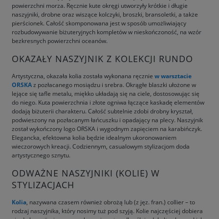
powierzchni morza. Ręcznie kute okręgi utworzyły krótkie i długie
naszyjniki, drobne oraz wiszące kolczyki, broszki, bransoletki, a także
pierścionek. Całość skomponowana jest w sposób umożliwiający
rozbudowywanie biżuteryjnych kompletów w nieskończoność, na wzór
bezkresnych powierzchni oceanów.
OKAZAŁY NASZYJNIK Z KOLEKCJI RUNDO
Artystyczna, okazała kolia została wykonana ręcznie
w warsztacie
ORSKA
z pozłacanego mosiądzu i srebra. Okrągłe blaszki ułożone w
lejące się tafle metalu, miękko układają się na ciele, dostosowując się
do niego. Kuta powierzchnia i złote ogniwa łączące kaskadę elementów
dodają biżuterii charakteru. Całość subtelnie zdobi drobny kryształ,
podwieszony na pozłacanym łańcuszku i opadający na plecy. Naszyjnik
został wykończony logo ORSKA i wygodnym zapięciem na karabińczyk.
Elegancka, efektowna kolia będzie idealnym ukoronowaniem
wieczorowych kreacji. Codziennym, casualowym stylizacjom doda
artystycznego sznytu.
ODWAŻNE NASZYJNIKI (KOLIE) W
STYLIZACJACH
Kolia
, nazywana czasem również obrożą lub (z jęz. fran.) collier – to
rodzaj naszyjnika, który nosimy tuż pod szyją. Kolie najczęściej dobiera