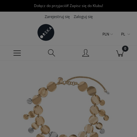
Dołącz do przyjaciół! Zapisz się do Klubu!
Zarejestruj się
Zaloguj się
PLN
PL