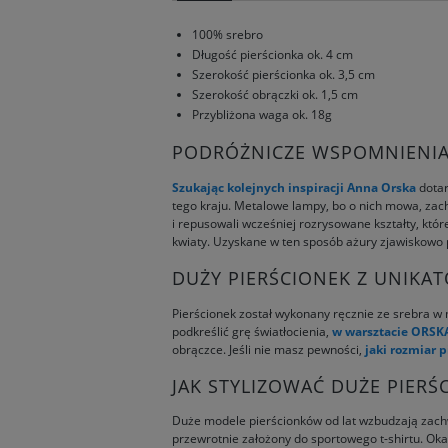
100% srebro
Długość pierścionka ok. 4 cm
Szerokość pierścionka ok. 3,5 cm
Szerokość obrączki ok. 1,5 cm
Przybliżona waga ok. 18g
PODRÓŻNICZE WSPOMNIENIA 
Szukając kolejnych inspiracji
Anna Orska
dotar
tego kraju. Metalowe lampy, bo o nich mowa, zach
i repusowali wcześniej rozrysowane kształty, które
kwiaty. Uzyskane w ten sposób ażury zjawiskowo 
DUŻY PIERŚCIONEK Z UNIKA
Pierścionek został wykonany ręcznie ze srebra w 
podkreślić grę światłocienia,
w warsztacie ORSK
obrączce. Jeśli nie masz pewności,
jaki rozmiar 
JAK STYLIZOWAĆ DUŻE PIERŚ
Duże modele pierścionków od lat wzbudzają zachwy
przewrotnie założony do sportowego t-shirtu. Oka