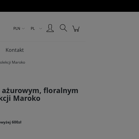
Zarejestruj się
Zaloguj się
PLN
PL
Kontakt
olekcji Maroko
z ażurowym, floralnym
kcji Maroko
wyżej 600zł