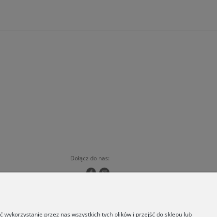
Dołącz do nas:
Copyrights © 2024 - ORSKA
wykorzystanie przez nas wszystkich tych plików i przejść do sklepu lub