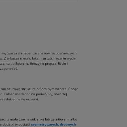
ym wytwarza się jeden ze znaków rozpoznawczych
 Z arkusza metalu lokalni artyści ręcznie wycięli
 zmultiplikowane, finezyjne pnącza, liście i
ę zapomnieć.
li mu ażurową strukturę o floralnym wzorze. Chcąc
r. Całość osadzono na podwójnej, otwartej
ziesz dokładne wskazówki.
zacji z małą czarną sukienką lub garniturem, albo
ne dodatki w postaci
asymetrycznych, drobnych