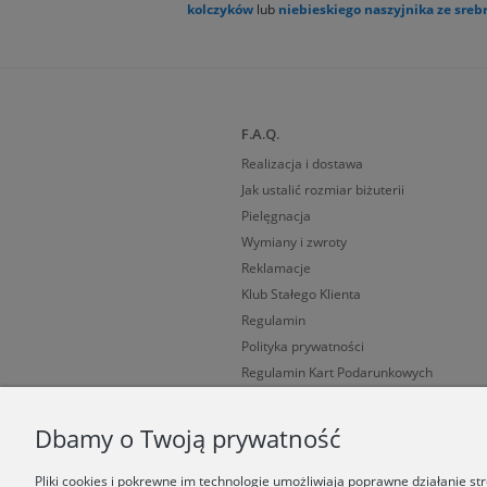
kolczyków
lub
niebieskiego naszyjnika ze sreb
F.A.Q.
Realizacja i dostawa
Jak ustalić rozmiar biżuterii
Pielęgnacja
Wymiany i zwroty
Reklamacje
Klub Stałego Klienta
Regulamin
Polityka prywatności
Regulamin Kart Podarunkowych
Cechy probiercze
Dbamy o Twoją prywatność
Pliki cookies i pokrewne im technologie umożliwiają poprawne działanie s