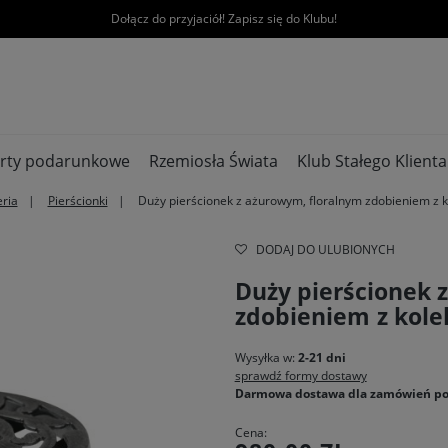
Dołącz do przyjaciół! Zapisz się do Klubu!
rty podarunkowe
Rzemiosła Świata
Klub Stałego Klienta
eria
Pierścionki
Duży pierścionek z ażurowym, floralnym zdobieniem z k
DODAJ DO ULUBIONYCH
Duży pierścionek 
zdobieniem z kole
Wysyłka w:
2-21 dni
sprawdź formy dostawy
Darmowa dostawa dla zamówień po
Cena: