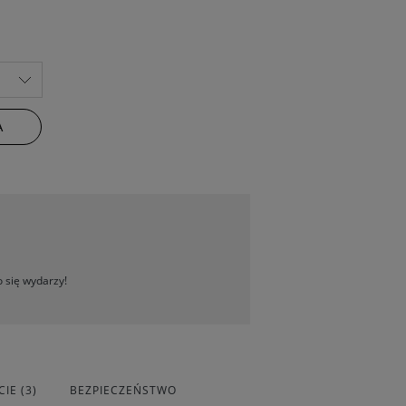
A
 się wydarzy!
IE (3)
BEZPIECZEŃSTWO