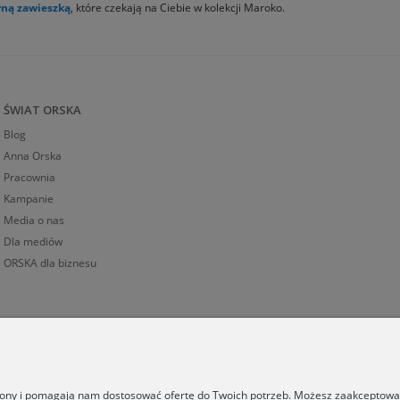
rną zawieszką
, które czekają na Ciebie w kolekcji Maroko.
ŚWIAT ORSKA
Blog
Anna Orska
Pracownia
Kampanie
Media o nas
Dla mediów
ORSKA dla biznesu
trony i pomagają nam dostosować ofertę do Twoich potrzeb. Możesz zaakceptować 