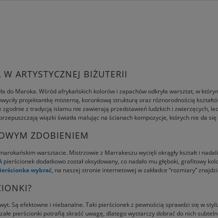
W ARTYSTYCZNEJ BIŻUTERII
ła do Maroka. Wśród afrykańskich kolorów i zapachów odkryła warsztat, w któr
wyciły projektantkę misterną, koronkową strukturą oraz różnorodnością kształtów.
 zgodnie z tradycją islamu nie zawierają przedstawień ludzkich i zwierzęcych, lecz
przepuszczają wiązki światła malując na ścianach kompozycje, których nie da si
TOWYM ZDOBIENIEM
marokańskim warsztacie. Mistrzowie z Marrakeszu wycięli okrągły kształt i nada
A
pierścionek dodatkowo został oksydowany, co nadało mu głęboki, grafitowy kolo
pierścionka wybrać
, na naszej stronie internetowej w zakładce “rozmiary” znajd
CIONKI?
t. Są efektowne i niebanalne. Taki pierścionek z pewnością sprawdzi się w styli
załe pierścionki potrafią skraść uwagę, dlatego wystarczy dobrać do nich subtel