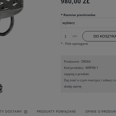
980,00 ZŁ
*
Rozmiar pierścionka:
szt.
DO KOSZYK
*
- Pole wymagane
Producent:
ORSKA
Kod produktu:
MRP98-1
zapytaj o produkt
Daj znać o czym marzysz i zobacz co
dodaj opinię
ZTY DOSTAWY
PRODUKTY POWIĄZANE
OPINIE O PRODUKC