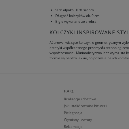
90% alpaka, 10% srebro
Długość kolczyków ok. 9 cm
Bigle wykonane ze srebra.
KOLCZYKI INSPIROWANE STY
Ażurowe, wiszące kolczyki o geometrycznym wykroj
estetyki współczesnego przemysłu technologiczneg
współczesności. Minimalistyczna lecz wyrazista 
formie są bardzo lekkie, co pozwala na ich komfo
F.A.Q.
Realizacja i dostawa
Jak ustalić rozmiar biżuterii
Pielęgnacja
Wymiany i zwroty
Reklamacje