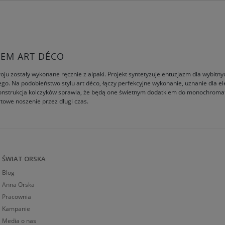
LEM ART DÉCO
u zostały wykonane ręcznie z alpaki. Projekt syntetyzuje entuzjazm dla wybitn
o. Na podobieństwo stylu art déco, łączy perfekcyjne wykonanie, uznanie dla el
konstrukcja kolczyków sprawia, że będą one świetnym dodatkiem do monochromatyc
rtowe noszenie przez długi czas.
ŚWIAT ORSKA
Blog
Anna Orska
Pracownia
Kampanie
Media o nas