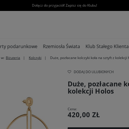
Dołącz do przyjaciół! Zapisz się do Klubu!
rty podarunkowe
Rzemiosła Świata
Klub Stałego Klienta
 w:
Biżuteria
Kolczyki
Duże, pozłacane kolczyki koła na sztyft z kolekcji
DODAJ DO ULUBIONYCH
Duże, pozłacane ko
kolekcji Holos
Cena:
420,00 ZŁ