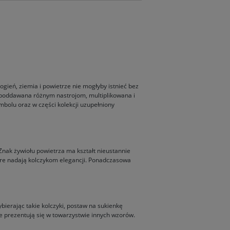
ogień, ziemia i powietrze nie mogłyby istnieć bez
a poddawana różnym nastrojom, multiplikowana i
mbolu oraz w części kolekcji uzupełniony
 Znak żywiołu powietrza ma kształt nieustannie
tóre nadają kolczykom elegancji. Ponadczasowa
ybierając takie kolczyki, postaw na sukienkę
nie prezentują się w towarzystwie innych wzorów.