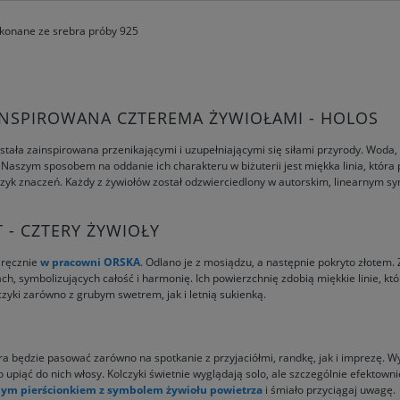
ykonane ze srebra próby 925
NSPIROWANA CZTEREMA ŻYWIOŁAMI - HOLOS
ostała zainspirowana przenikającymi i uzupełniającymi się siłami przyrody. Woda, 
 Naszym sposobem na oddanie ich charakteru w biżuterii jest miękka linia, któr
zyk znaczeń. Każdy z żywiołów został odzwierciedlony w autorskim, linearnym sy
 - CZTERY ŻYWIOŁY
 ręcznie
w pracowni ORSKA
. Odlano je z mosiądzu, a następnie pokryto złotem.
ch, symbolizujących całość i harmonię. Ich powierzchnię zdobią miękkie linie, k
zyki zarówno z grubym swetrem, jak i letnią sukienką.
tóra będzie pasować zarówno na spotkanie z przyjaciółmi, randkę, jak i imprezę. W
to upiąć do nich włosy. Kolczyki świetnie wyglądają solo, ale szczególnie efektow
ym pierścionkiem z symbolem żywiołu powietrza
i śmiało przyciągaj uwagę.