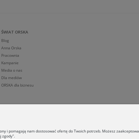
ŚWIAT ORSKA
Blog
Anna Orska
Pracownia
Kampanie
Media o nas
Dla mediów
ORSKA dla biznesu
trony i pomagają nam dostosować ofertę do Twoich potrzeb. Możesz zaakceptować 
j zgody".