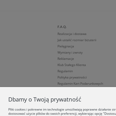
F.A.Q.
Realizacja i dostawa
Jak ustalić rozmiar biżuterii
Pielęgnacja
Wymiany i zwroty
Reklamacje
Klub Stałego Klienta
Regulamin
Polityka prywatności
Regulamin Kart Podarunkowych
Cechy probiercze
Dbamy o Twoją prywatność
Pliki cookies i pokrewne im technologie umożliwiają poprawne działanie s
dostosować użycie plików do swoich preferencji, wybierając opcję "Dostosu