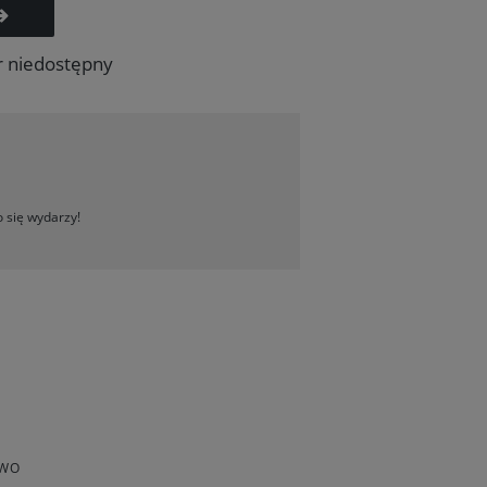
r niedostępny
 się wydarzy!
TWO