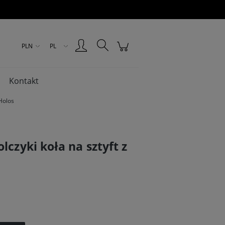
Zarejestruj się
Zaloguj się
PLN
PL
Kontakt
 Holos
lczyki koła na sztyft z