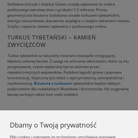
Delikatne kolczyki z kolekcji Gelato zostały wykonane ze srebra
pozłoconego warstwą złota o grubości 1,5 mikrona. Prosta,
geometryczna biżuteria ozdobiona została turkusem tybetańskim,
którego nietuzinkowe ubarwienie współgra z ciepłym odcieniem metalu.
Sztyfty i zapięcia również wykonano z pozłoconego srebra.
TURKUS TYBETAŃSKI – KAMIEŃ
ZWYCIĘZCÓW
Turkus tybetański to naturalny minerał o niezwykle intrygującej,
błękitno-zielonej barwie. Z uwagi na ochronne właściwości, które są mu
przypisywane, często wybierany był na talizman przez
najwaleczniejszych wojowników. Podobno łagodzi gniew i poprawia
koncentrację. Kojarzony jest także z wytrzymałością, asertywnością i
niezłomnością.
Biżuteria z turkusem
tybetańskim będzie dobrym
podarunkiem dla zodiakalnych Wodników i Koziorożców. Ale oryginalną
barwą zachwyci także inne znaki zodiaku!
F.A.Q.
Dbamy o Twoją prywatność
ŚWIAT ORSKA
Pliki cookies i pokrewne im technologie umożliwiają poprawne