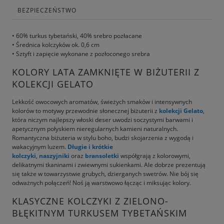
BEZPIECZEŃSTWO
• 60% turkus tybetański, 40% srebro pozłacane
• Średnica kolczyków ok. 0,6 cm
• Sztyft i zapięcie wykonane z pozłoconego srebra
KOLORY LATA ZAMKNIĘTE W BIŻUTERII Z
KOLEKCJI GELATO
Lekkość owocowych aromatów, świeżych smaków i intensywnych
kolorów to motywy przewodnie słonecznej biżuterii z
kolekcji Gelato
,
która niczym najlepszy włoski deser uwodzi soczystymi barwami i
apetycznym połyskiem nieregularnych kamieni naturalnych.
Romantyczna biżuteria w stylu boho, budzi skojarzenia z wygodą i
wakacyjnym luzem.
Długie i krótkie
kolczyki
,
naszyjniki
oraz
bransoletki
współgrają z kolorowymi,
delikatnymi tkaninami i zwiewnymi sukienkami. Ale dobrze prezentują
się także w towarzystwie grubych, dzierganych swetrów. Nie bój się
odważnych połączeń! Noś ją warstwowo łącząc i miksując kolory.
KLASYCZNE KOLCZYKI Z ZIELONO-
BŁĘKITNYM TURKUSEM TYBETAŃSKIM