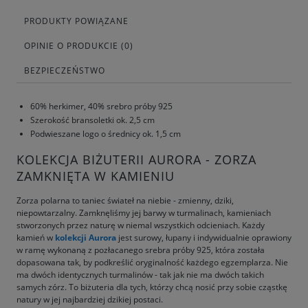
PRODUKTY POWIĄZANE
OPINIE O PRODUKCIE (0)
BEZPIECZEŃSTWO
60% herkimer, 40% srebro próby 925
Szerokość bransoletki ok. 2,5 cm
Podwieszane logo o średnicy ok. 1,5 cm
KOLEKCJA BIŻUTERII AURORA - ZORZA
ZAMKNIĘTA W KAMIENIU
Zorza polarna to taniec świateł na niebie - zmienny, dziki,
niepowtarzalny. Zamknęliśmy jej barwy w turmalinach, kamieniach
stworzonych przez naturę w niemal wszystkich odcieniach. Każdy
kamień w
kolekcji Aurora
jest surowy, łupany i indywidualnie oprawiony
w ramę wykonaną z pozłacanego srebra próby 925, która została
dopasowana tak, by podkreślić oryginalność każdego egzemplarza. Nie
ma dwóch identycznych turmalinów - tak jak nie ma dwóch takich
samych zórz. To biżuteria dla tych, którzy chcą nosić przy sobie cząstkę
natury w jej najbardziej dzikiej postaci.