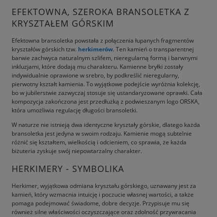
EFEKTOWNA, SZEROKA BRANSOLETKA Z
KRYSZTAŁEM GÓRSKIM
Efektowna bransoletka powstała z połączenia łupanych fragmentów
kryształów górskich tzw.
herkimerów
. Ten kamień o transparentnej
barwie zachwyca naturalnym szlifem, nieregularną formą i barwnymi
inkluzjami, które dodają mu charakteru. Kamienne bryłki zostały
indywidualnie oprawione w srebro, by podkreślić nieregularny,
pierwotny kształt kamienia. To wyjątkowe podejście wyróżnia kolekcję,
bo w jubilerstwie zazwyczaj stosuje się ustandaryzowane oprawki. Cała
kompozycja zakończona jest przedłużką z podwieszanym logo ORSKA,
która umożliwia regulację długości bransoletki.
W naturze nie istnieją dwa identyczne kryształy górskie, dlatego każda
bransoletka jest jedyna w swoim rodzaju. Kamienie mogą subtelnie
różnić się kształtem, wielkością i odcieniem, co sprawia, że każda
biżuteria zyskuje swój niepowtarzalny charakter.
HERKIMERY - SYMBOLIKA
Herkimer, wyjątkowa odmiana kryształu górskiego, uznawany jest za
kamień, który wzmacnia intuicję i poczucie własnej wartości, a także
pomaga podejmować świadome, dobre decyzje. Przypisuje mu się
również silne właściwości oczyszczające oraz zdolność przywracania