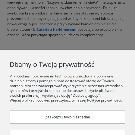
wewnętrznej harmonii. Nazywany „kamieniem światła”, ma wspierać w
odnajdywaniu jasności i spokoju w chwilach niepewności. Dzięki tej
symbolice bransoletka z herkimerami może stać się wyjątkowym
prezentem dla osoby stojącej przed ważnymi zmianami lub szukającej
nowej drogi. A jeśli znaczenia przypisywane kamieniom nie są dla
Ciebie istotne -
biżuteria z herkimerami
pozostaje po prostu piękną
ozdobą, która przyciąga spojrzenia i zbiera komplementy.
F.A.Q.
Dbamy o Twoją prywatność
ŚWIAT ORSKA
Pliki cookies i pokrewne im technologie umożliwiają poprawne
działanie strony i pomagają nam dostosować ofertę do Twoich
potrzeb. Możesz zaakceptować wykorzystanie przez nas wszystkich
Dołącz do nas:
tych plików i przejść do sklepu lub dostosować użycie plików do
swoich preferencji, wybierając opcję "Dostosuj zgody".
Więcej o plikach cookies przeczytasz w naszej Polityce prywatności.
Copyrights © 2024 - ORSKA
Zaakceptuj tylko niezbędne