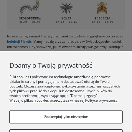
Noworocznie, zamiast tradycyjnych znaków zodiaku sięgnęliśmy po owady z
kolekcji Plantis
. Mamy nadzieję, że zanurzcie się w świat skrzydełek, czułek i
mikrokosmosu, by sprawdzić, jakim owadem kierują was gwiazdy. Traktujcie
ten horoskop z przymrużeniem oka - w końcu życie jest zbyt krótkie, by brać
je całkiem na serio.
Dbamy o Twoją prywatność
Pliki cookies i pokrewne im technologie umożliwiają poprawne
działanie strony i pomagają nam dostosować ofertę do Twoich
potrzeb. Możesz zaakceptować wykorzystanie przez nas wszystkich
tych plików i przejść do sklepu lub dostosować użycie plików do
F.A.Q.
swoich preferencji, wybierając opcję "Dostosuj zgody".
Więcej o plikach cookies przeczytasz w naszej Polityce prywatności.
ŚWIAT ORSKA
Zaakceptuj tylko niezbędne