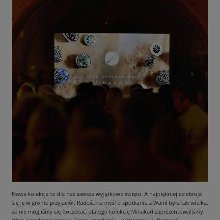
Nowa kolekcja to dla nas zawsze wyjątkowe święto. A najpiękniej celebruje
się je w gronie przyjaciół. Radość na myśl o spotkaniu z Wami była tak wielka,
że nie mogliśmy się doczekać, dlatego kolekcję Minakari zaprezentowaliśmy