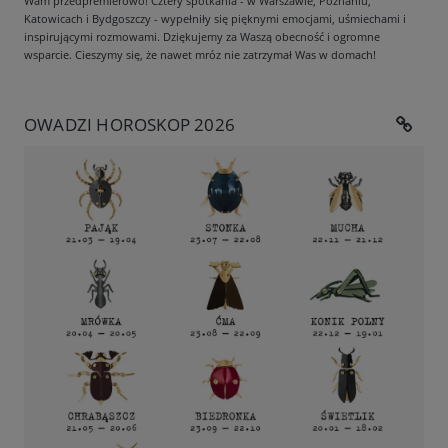
Wam przedpremierowo! Cztery spotkania - w Warszawie, Poznaniu,
Katowicach i Bydgoszczy - wypełniły się pięknymi emocjami, uśmiechami i
inspirującymi rozmowami. Dziękujemy za Waszą obecność i ogromne
wsparcie. Cieszymy się, że nawet mróz nie zatrzymał Was w domach!
OWADZI HOROSKOP 2026