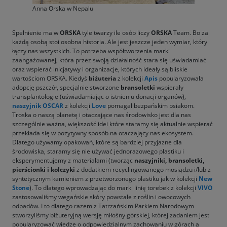
Anna Orska w Nepalu
Spełnienie ma w
ORSKA
tyle twarzy ile osób liczy
ORSKA
Team. Bo za
każdą osobą stoi osobna historia. Ale jest jeszcze jeden wymiar, który
łączy nas wszystkich. To potrzeba współtworzenia marki
zaangażowanej, która przez swoją działalność stara się uświadamiać
oraz wspierać inicjatywy i organizacje, których ideały są bliskie
wartościom ORSKA. Kiedyś
biżuteria
z kolekcji
Apis
popularyzowała
adopcję pszczół, specjalnie stworzone
bransoletki
wspierały
transplantologię (uświadamiając o istnieniu donacji organów),
naszyjnik OSCAR
z kolekcji
Love
pomagał bezpańskim psiakom.
Troska o naszą planetę i otaczające nas środowisko jest dla nas
szczególnie ważna, większość idei które staramy się aktualnie wspierać
przekłada się w pozytywny sposób na otaczający nas ekosystem.
Dlatego używamy opakowań, które są bardziej przyjazne dla
środowiska, staramy się nie używać jednorazowego plastiku i
eksperymentujemy z materiałami (tworząc
naszyjniki, bransoletki,
pierścionki i kolczyki
z dodatkiem recyclingowanego mosiądzu i/lub z
syntetycznym kamieniem z przetworzonego plastiku jak w kolekcji
New
Stone
). To dlatego wprowadzając do marki linię torebek z kolekcji
VIVO
zastosowaliśmy wegańskie skóry powstałe z roślin i owocowych
odpadów. I to dlatego razem z Tatrzańskim Parkiem Narodowym
stworzyliśmy biżuteryjną wersję miłośny górskiej, której zadaniem jest
popularyzować wiedzę o odpowiedzialnym zachowaniu w górach a