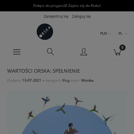
Dołącz do przyjaciół! Zapisz się do Klubu!
Zarejestruj się
Zaloguj się
PLN
PL
WARTOŚCI ORSKA: SPEŁNIENIE
Dodano:
13-07-2021
w kategorii:
Blog
autor:
Monika