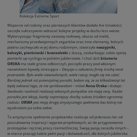
Kolekcja Extreme Sport
Wsparcie od rodziny oraz pierwszych klientów dodało Ani śmiałości;
zaczęła sukcesywnie wdrażać kolejne projekty w duchu less waste.
Wykorzystując fragmenty zastawy stołowej, okucia od mebli,
mechanizmy przedwojennych zegarków oraz inne elementy, których
piękno zachwycało w jej domu rodzinnym, stworzyła
naszyjniki,
kolczyki, pierścionki i bransoletki
z duszą, zaskarbiając sobie opinię
pionierki up-cyclingu w polskim jubilerstwie. I choć dziś
biżuteria
ORSKA
ma stałe grono odbiorczyń, początki pracy pod własnym
nazwiskiem bywały stresujące –
Decyzja o założeniu firmy trochę mnie
przerażała. Było wiele niewiadomych, wiele rzeczy mogło się nie udać.
Bardziej jednak niż potencjalnej porażki, bałam się, że za kilkadziesiąt lat
będę żałować tego, że nie spróbowałam
– mówi
Anna Orska
i dodaje:
Swoboda i wolność realizacji własnych pomysłów nie mają ceny. Każda
porażka jest lekcją, każdy najmniejszy choćby sukces źródłem ogromnej
radości.
ORSKA
jest moją drogą artystycznego spełnienia bez której nie
wyobrażam już sobie siebie.
To artystyczne spełnienie projektantka realizuje od jedenastu lat: od
poszukiwania inspiracji i wypraw projektowych, aż do przygotowania
prototypów i ręcznej pracy rzemieślniczej. Swoją pasją zaraziła innych –
w marce pracują ludzie pełni pasji i doświadczeń, dla których jubilerska