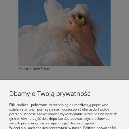
Kolekcja New Stone
F.A.Q.
Dbamy o Twoją prywatność
ŚWIAT ORSKA
Pliki cookies i pokrewne im technologie umożliwiają poprawne
działanie strony i pomagają nam dostosować ofertę do Twoich
potrzeb. Możesz zaakceptować wykorzystanie przez nas wszystkich
Dołącz do nas:
tych plików i przejść do sklepu lub dostosować użycie plików do
swoich preferencji, wybierając opcję "Dostosuj zgody".
Więcej o plikach cookies przeczytasz w naszej Polityce prywatności.