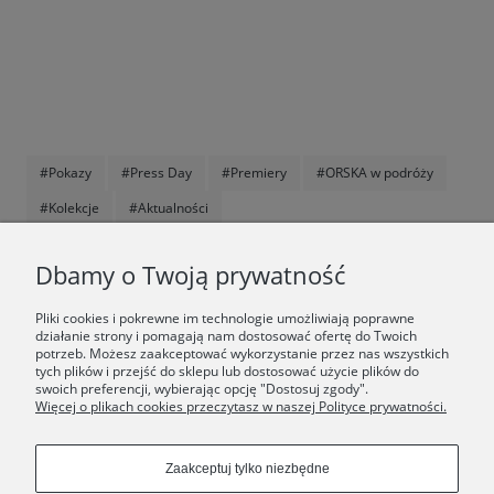
#Pokazy
#Press Day
#Premiery
#ORSKA w podróży
#Kolekcje
#Aktualności
F.A.Q.
Dbamy o Twoją prywatność
ŚWIAT ORSKA
Pliki cookies i pokrewne im technologie umożliwiają poprawne
działanie strony i pomagają nam dostosować ofertę do Twoich
potrzeb. Możesz zaakceptować wykorzystanie przez nas wszystkich
Dołącz do nas:
tych plików i przejść do sklepu lub dostosować użycie plików do
swoich preferencji, wybierając opcję "Dostosuj zgody".
Więcej o plikach cookies przeczytasz w naszej Polityce prywatności.
Copyrights © 2024 - ORSKA
Zaakceptuj tylko niezbędne