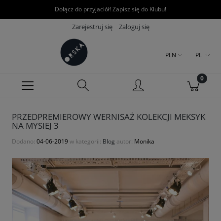
Dołącz do przyjaciół! Zapisz się do Klubu!
Zarejestruj się
Zaloguj się
PLN
PL
PRZEDPREMIEROWY WERNISAŻ KOLEKCJI MEKSYK
NA MYSIEJ 3
Dodano:
04-06-2019
w kategorii:
Blog
autor:
Monika