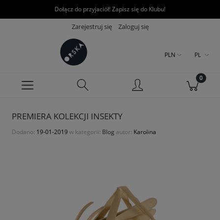
Dołącz do przyjaciół! Zapisz się do Klubu!
Zarejestruj się
Zaloguj się
PLN
PL
PREMIERA KOLEKCJI INSEKTY
Dodano:
19-01-2019
w kategorii:
Blog
autor:
Karolina