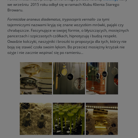
we wrześniu 2015 roku odbył się w ramach Klubu Klienta Starego
Browaru.
Formicidae araneus diadematus
,
trypocopris vernalis
- za tymi
tajemniczymi nazwami kryją się znane wszystkim mrówki, pająki czy
chrabąszcze. Fascynujące w swojej formie, o błyszczących, mosiężnych
pancerzach i szpiczastych czółkach, hipnotyzują i budzą respekt.
Owadzie kolczyki, naszyjniki i broszki to propozycja dla tych, którzy nie
boją się stawić czoła swoim lękom. Bo przecież mosiężny krzyżak nie
ożyje i nie zacznie wspinać się po ramieniu…