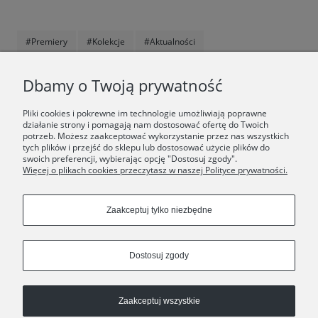
#Premiery
#Kolekcje
#Aktualności
F.A.Q.
Dbamy o Twoją prywatność
ŚWIAT ORSKA
Pliki cookies i pokrewne im technologie umożliwiają poprawne
działanie strony i pomagają nam dostosować ofertę do Twoich
potrzeb. Możesz zaakceptować wykorzystanie przez nas wszystkich
Dołącz do nas:
tych plików i przejść do sklepu lub dostosować użycie plików do
swoich preferencji, wybierając opcję "Dostosuj zgody".
Więcej o plikach cookies przeczytasz w naszej Polityce prywatności.
Copyrights © 2024 - ORSKA
Zaakceptuj tylko niezbędne
Dostosuj zgody
Zaakceptuj wszystkie