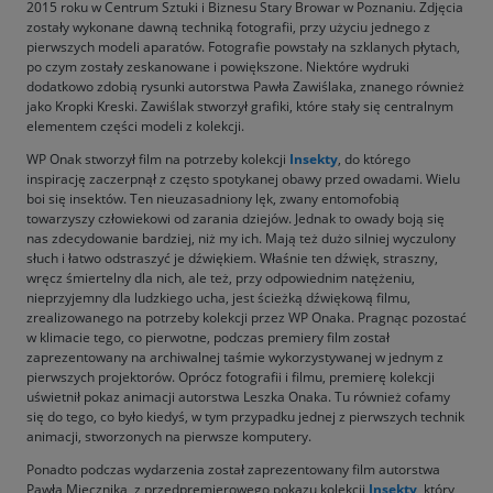
2015 roku w Centrum Sztuki i Biznesu Stary Browar w Poznaniu. Zdjęcia
zostały wykonane dawną techniką fotografii, przy użyciu jednego z
pierwszych modeli aparatów. Fotografie powstały na szklanych płytach,
po czym zostały zeskanowane i powiększone. Niektóre wydruki
dodatkowo zdobią rysunki autorstwa Pawła Zawiślaka, znanego również
jako Kropki Kreski. Zawiślak stworzył grafiki, które stały się centralnym
elementem części modeli z kolekcji.
WP Onak stworzył film na potrzeby kolekcji
Insekty
, do którego
inspirację zaczerpnął z często spotykanej obawy przed owadami. Wielu
boi się insektów. Ten nieuzasadniony lęk, zwany entomofobią
towarzyszy człowiekowi od zarania dziejów. Jednak to owady boją się
nas zdecydowanie bardziej, niż my ich. Mają też dużo silniej wyczulony
słuch i łatwo odstraszyć je dźwiękiem. Właśnie ten dźwięk, straszny,
wręcz śmiertelny dla nich, ale też, przy odpowiednim natężeniu,
nieprzyjemny dla ludzkiego ucha, jest ścieżką dźwiękową filmu,
zrealizowanego na potrzeby kolekcji przez WP Onaka. Pragnąc pozostać
w klimacie tego, co pierwotne, podczas premiery film został
zaprezentowany na archiwalnej taśmie wykorzystywanej w jednym z
pierwszych projektorów. Oprócz fotografii i filmu, premierę kolekcji
uświetnił pokaz animacji autorstwa Leszka Onaka. Tu również cofamy
się do tego, co było kiedyś, w tym przypadku jednej z pierwszych technik
animacji, stworzonych na pierwsze komputery.
Ponadto podczas wydarzenia został zaprezentowany film autorstwa
Pawła Miecznika, z przedpremierowego pokazu kolekcji
Insekty,
który