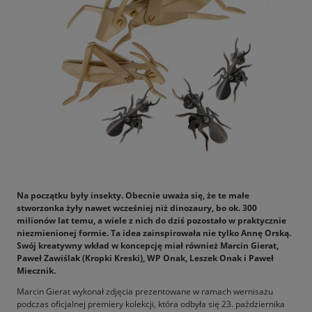
Na początku były insekty. Obecnie uważa się, że te małe
stworzonka żyły nawet wcześniej niż dinozaury, bo ok. 300
milionów lat temu, a wiele z nich do dziś pozostało w praktycznie
niezmienionej formie. Ta idea zainspirowała nie tylko Annę Orską.
Swój kreatywny wkład w koncepcję miał również Marcin Gierat,
Paweł Zawiślak (Kropki Kreski), WP Onak, Leszek Onak i Paweł
Miecznik.
Marcin Gierat wykonał zdjęcia prezentowane w ramach wernisażu
podczas oficjalnej premiery kolekcji, która odbyła się 23. października