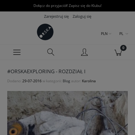
Dołącz do przyjaciół! Zapisz się do Klubu!
Zarejestruj się
Zaloguj się
PLN
PL
#ORSKAEXPLORING - ROZDZIAŁ I
Dodano:
29-07-2016
w kategorii:
Blog
autor:
Karolina