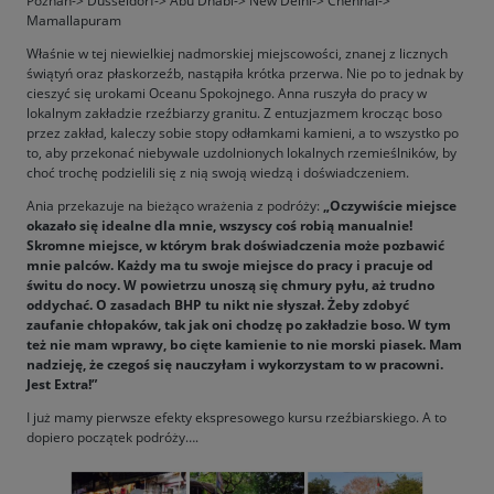
Poznań->
Düsseldorf
-> Abu Dhabi-> New Delhi-> Chennai->
Mamallapuram
Właśnie w tej niewielkiej nadmorskiej miejscowości, znanej z licznych
świątyń oraz płaskorzeźb, nastąpiła krótka przerwa. Nie po to jednak by
cieszyć się urokami Oceanu Spokojnego. Anna ruszyła do pracy w
lokalnym zakładzie rzeźbiarzy granitu. Z entuzjazmem krocząc boso
przez zakład, kaleczy sobie stopy odłamkami kamieni, a to wszystko po
to, aby przekonać niebywale uzdolnionych lokalnych rzemieślników, by
choć trochę podzielili się z nią swoją wiedzą i doświadczeniem.
Ania przekazuje na bieżąco wrażenia z podróży:
„Oczywiście miejsce
okazało się idealne dla mnie, wszyscy coś robią manualnie!
Skromne miejsce, w którym brak doświadczenia może pozbawić
mnie palców. Każdy ma tu swoje miejsce do pracy i pracuje od
świtu do nocy. W powietrzu unoszą się chmury pyłu, aż trudno
oddychać. O zasadach BHP tu nikt nie słyszał. Żeby zdobyć
zaufanie chłopaków, tak jak oni chodzę po zakładzie boso. W tym
też nie mam wprawy, bo cięte kamienie to nie morski piasek. Mam
nadzieję, że czegoś się nauczyłam i wykorzystam to w pracowni.
Jest Extra!”
I już mamy pierwsze efekty ekspresowego kursu rzeźbiarskiego. A to
dopiero początek podróży….