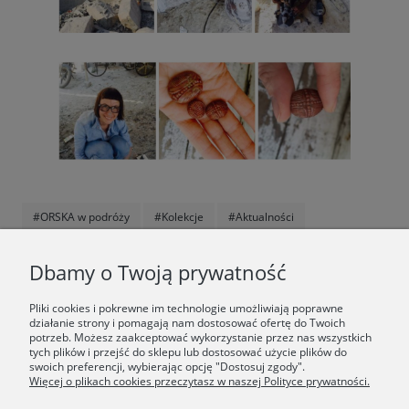
#ORSKA w podróży
#Kolekcje
#Aktualności
F.A.Q.
Dbamy o Twoją prywatność
ŚWIAT ORSKA
Pliki cookies i pokrewne im technologie umożliwiają poprawne
działanie strony i pomagają nam dostosować ofertę do Twoich
potrzeb. Możesz zaakceptować wykorzystanie przez nas wszystkich
Dołącz do nas:
tych plików i przejść do sklepu lub dostosować użycie plików do
swoich preferencji, wybierając opcję "Dostosuj zgody".
Więcej o plikach cookies przeczytasz w naszej Polityce prywatności.