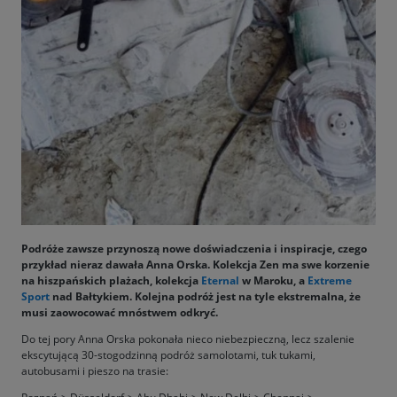
Podróże zawsze przynoszą nowe doświadczenia i inspiracje, czego
przykład nieraz dawała Anna Orska. Kolekcja Zen ma swe korzenie
na hiszpańskich plażach, kolekcja
Eternal
w Maroku, a
Extreme
Sport
nad Bałtykiem. Kolejna podróż jest na tyle ekstremalna, że
musi zaowocować mnóstwem odkryć.
Do tej pory Anna Orska pokonała nieco niebezpieczną, lecz szalenie
ekscytującą 30-stogodzinną podróż samolotami, tuk tukami,
autobusami i pieszo na trasie: