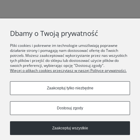
F.A.Q.
Dbamy o Twoją prywatność
ŚWIAT ORSKA
Pliki cookies i pokrewne im technologie umożliwiają poprawne
działanie strony i pomagają nam dostosować ofertę do Twoich
potrzeb. Możesz zaakceptować wykorzystanie przez nas wszystkich
Dołącz do nas:
tych plików i przejść do sklepu lub dostosować użycie plików do
swoich preferencji, wybierając opcję "Dostosuj zgody".
Więcej o plikach cookies przeczytasz w naszej Polityce prywatności.
Copyrights © 2024 - ORSKA
Zaakceptuj tylko niezbędne
Dostosuj zgody
Zaakceptuj wszystkie