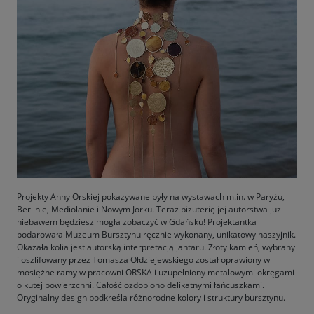
Projekty Anny Orskiej pokazywane były na wystawach m.in. w Paryżu,
Berlinie, Mediolanie i Nowym Jorku. Teraz biżuterię jej autorstwa już
niebawem będziesz mogła zobaczyć w Gdańsku! Projektantka
podarowała Muzeum Bursztynu ręcznie wykonany, unikatowy naszyjnik.
Okazała kolia jest autorską interpretacją jantaru. Złoty kamień, wybrany
i oszlifowany przez Tomasza Ołdziejewskiego został oprawiony w
mosiężne ramy w pracowni ORSKA i uzupełniony metalowymi okręgami
o kutej powierzchni. Całość ozdobiono delikatnymi łańcuszkami.
Oryginalny design podkreśla różnorodne kolory i struktury bursztynu.