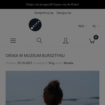
Dołącz do przyjaciół! Zapisz się do Klubu!
Zarejestruj się
Zaloguj się
PLN
PL
ORSKA W MUZEUM BURSZTYNU
Dodano:
25-10-2021
w kategorii:
Blog
autor:
Monika