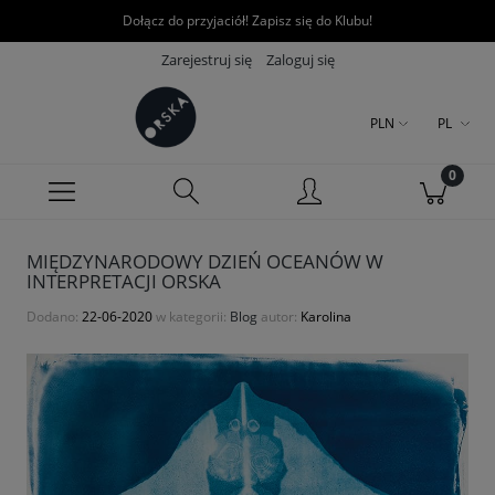
Dołącz do przyjaciół! Zapisz się do Klubu!
Zarejestruj się
Zaloguj się
PLN
PL
MIĘDZYNARODOWY DZIEŃ OCEANÓW W
INTERPRETACJI ORSKA
Dodano:
22-06-2020
w kategorii:
Blog
autor:
Karolina