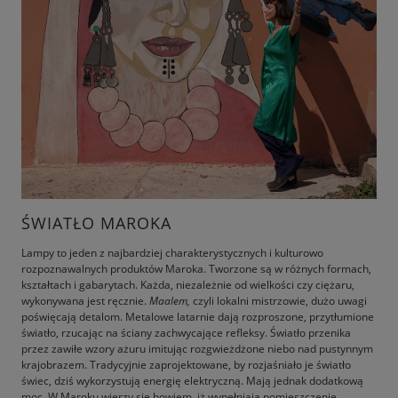
ŚWIATŁO MAROKA
Lampy to jeden z najbardziej charakterystycznych i kulturowo
rozpoznawalnych produktów Maroka. Tworzone są w różnych formach,
kształtach i gabarytach. Każda, niezależnie od wielkości czy ciężaru,
wykonywana jest ręcznie.
Maalem,
czyli lokalni mistrzowie, dużo uwagi
poświęcają detalom. Metalowe latarnie dają rozproszone, przytłumione
światło, rzucając na ściany zachwycające refleksy. Światło przenika
przez zawiłe wzory ażuru imitując rozgwieżdżone niebo nad pustynnym
krajobrazem. Tradycyjnie zaprojektowane, by rozjaśniało je światło
świec, dziś wykorzystują energię elektryczną. Mają jednak dodatkową
moc. W Maroku wierzy się bowiem, iż wypełniają pomieszczenie