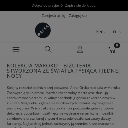
Dołącz do przyjaciół! Zapisz się do Klubu!
Zarejestruj się
Zaloguj się
PLN
PL
KOLEKCJA MAROKO - BIŻUTERIA
STWORZONA ZE ŚWIATŁA TYSIĄCA I JEDNEJ
NOCY
Kolejny rozdział podróżniczej opowieści Anna Orska napisała w Maroku.
Zachwycający kolorami i bardzo różnorodny Marrakesz skusił ją
szerokim wachlarzem unikalnych technik, głęboko zakorzenionych w
kulturze Maghrebu. Zgłębienie tajników tych rzemiosł wymagało aż
pięciu wypraw. W ich trakcie projektantka podziwiała gebs (gipsowe
dekoracje budynków) i
zellij
(ręcznie wycinane ceramiczne mozaiki)
,
spróbowała drewnianej snycerki oraz odwiedziła warsztaty tkaczy i
farbiarzy. Najbardziej jednak zachwyciły ją rzemieślnicze pracownie