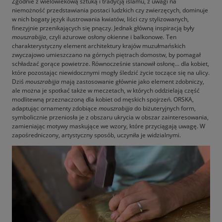
Zgodnie z wielowiekową sztuką i tradycją islamu, z uwagi na
niemożność przedstawiania postaci ludzkich czy zwierzęcych, dominuje
w nich bogaty język ilustrowania kwiatów, liści czy stylizowanych,
finezyjnie przenikających się pnączy. Jednak główną inspiracją były
mouszrabijja
, czyli ażurowe osłony okienne i balkonowe
.
Ten
charakterystyczny element architektury krajów muzułmańskich
zwyczajowo umieszczano na górnych piętrach domostw, by pomagał
schładzać gorące powietrze. Równocześnie stanowił osłonę... dla kobiet,
które pozostając niewidocznymi mogły śledzić życie toczące się na ulicy.
Dziś
mouszrabijja
mają zastosowanie głównie jako element zdobniczy,
ale można je spotkać także w meczetach, w których oddzielają część
modlitewną przeznaczoną dla kobiet od męskich spojrzeń. ORSKA,
adaptując ornamenty zdobiące
mouszrabijja
do biżuteryjnych form,
symbolicznie przeniosła je z obszaru ukrycia w obszar zainteresowania,
zamieniając motywy maskujące we wzory, które przyciągają uwagę. W
zapośredniczony, artystyczny sposób, uczyniła je widzialnymi.