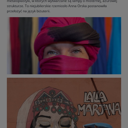
metaloplastyki, w których wytwarzane są lampy o misternej, ażurowej
strukturze. To niejubilerskie rzemiosło Anna Orska postanowiła
przełożyć na język biżuterii.