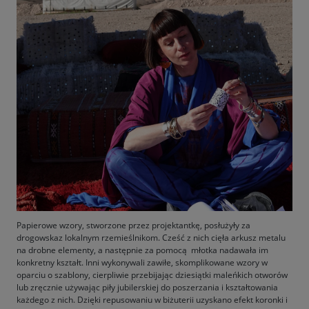
Papierowe wzory, stworzone przez projektantkę, posłużyły za
drogowskaz lokalnym rzemieślnikom. Cześć z nich cięła arkusz metalu
na drobne elementy, a następnie za pomocą młotka nadawała im
konkretny kształt. Inni wykonywali zawiłe, skomplikowane wzory w
oparciu o szablony, cierpliwie przebijając dziesiątki maleńkich otworów
lub zręcznie używając piły jubilerskiej do poszerzania i kształtowania
każdego z nich. Dzięki repusowaniu w biżuterii uzyskano efekt koronki i