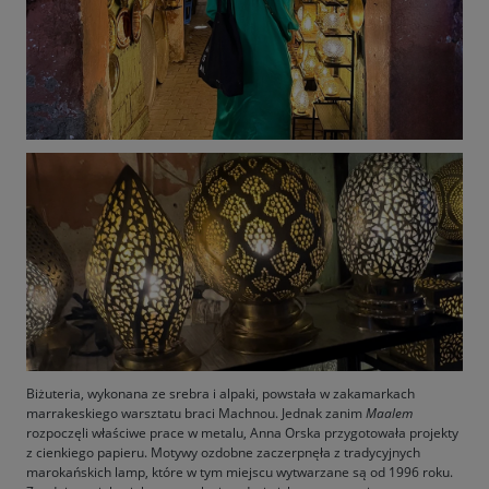
Biżuteria, wykonana ze srebra i alpaki, powstała w zakamarkach
marrakeskiego warsztatu braci Machnou. Jednak zanim
Maalem
rozpoczęli właściwe prace w metalu, Anna Orska przygotowała projekty
z cienkiego papieru. Motywy ozdobne zaczerpnęła z tradycyjnych
marokańskich lamp, które w tym miejscu wytwarzane są od 1996 roku.