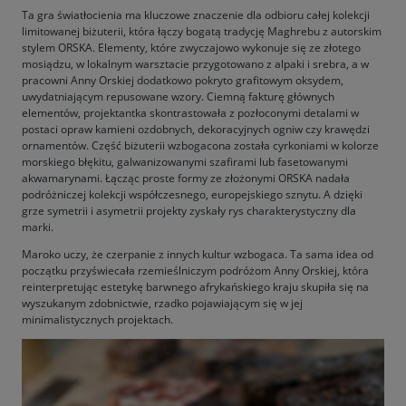
Ta gra światłocienia ma kluczowe znaczenie dla odbioru całej kolekcji
limitowanej biżuterii, która łączy bogatą tradycję Maghrebu z autorskim
stylem ORSKA. Elementy, które zwyczajowo wykonuje się ze złotego
mosiądzu, w lokalnym warsztacie przygotowano z alpaki i srebra, a w
pracowni Anny Orskiej dodatkowo pokryto grafitowym oksydem,
uwydatniającym repusowane wzory. Ciemną fakturę głównych
elementów, projektantka skontrastowała z pozłoconymi detalami w
postaci opraw kamieni ozdobnych, dekoracyjnych ogniw czy krawędzi
ornamentów. Część biżuterii wzbogacona została cyrkoniami w kolorze
morskiego błękitu, galwanizowanymi szafirami lub fasetowanymi
akwamarynami. Łącząc proste formy ze złożonymi ORSKA nadała
podróżniczej kolekcji współczesnego, europejskiego sznytu. A dzięki
grze symetrii i asymetrii projekty zyskały rys charakterystyczny dla
marki.
Maroko uczy, że czerpanie z innych kultur wzbogaca. Ta sama idea od
początku przyświecała rzemieślniczym podróżom Anny Orskiej, która
reinterpretując estetykę barwnego afrykańskiego kraju skupiła się na
wyszukanym zdobnictwie, rzadko pojawiającym się w jej
minimalistycznych projektach.